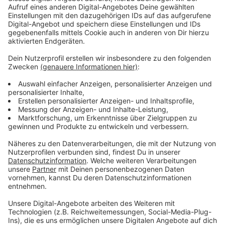
Anzeige
Wird das Projekt beendet?
Anzeige
Zum Thema Wohnraum für Pflegekräfte wurde eine
Abfrage an die Pflegeunternehmen gesendet, die
Ergebnisse sollten am 23.02. besprochen werden.
Allerdings soll Ende März auch hinterfragt werden, ob
es die Pflegeplanung überhaupt noch braucht. Da sie
eine Überversorgung verhindern soll – was in
absehbarer Zukunft nicht der Fall sei – könnte das
Projekt eingestampft werden.
Anzeige