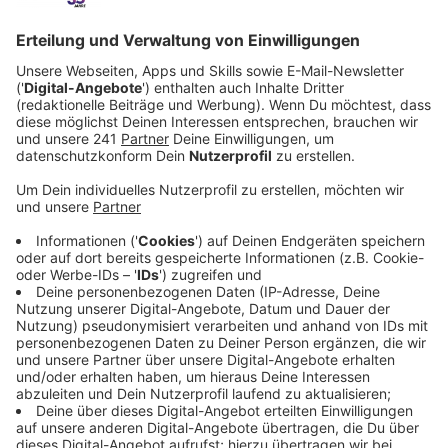
unsere Stadt gegeben.
Veröffentlicht:
Donnerstag, 26.02.2026 11:45
Anzeige
Bisherige Arbeitsschritte
Anzeige
Seit 2024 habe sich die Stadtverwaltung mit dem
Thema auseinandergesetzt. Wegen fehlenden
Personals und spät erhaltener Daten habe sich das
Ganze aber verzögert, so die Stadt. Bisher habe die
Auswertung ergeben, dass es zwar mehr stationäre
Pflegeplätze in unserer Stadt brauche, der
Personalmangel einer Umsetzung aber im Wege steht.