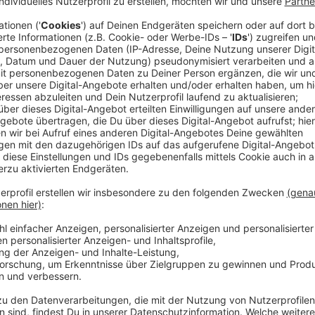
Leverkusener Ärzte warnen vor mehr Belas
Anzeige
Die geplanten Änderungen bei der Krankschreibung s
Überlegungen von CDU, CSU und SPD sollen Beschäft
Krankheitstag
eine Arbeitsunfähigkeitsbescheinigu
telefonische Krankschreibung wegfallen, sodass Pat
grundsätzlich in die Arztpraxis kommen müssten. Le
hält davon wenig. Die Praxen seien schon jetzt star
Vorgaben noch stärker an ihre Grenzen kommen.
Anzeige
Mehr Personal nötig
Anzeige