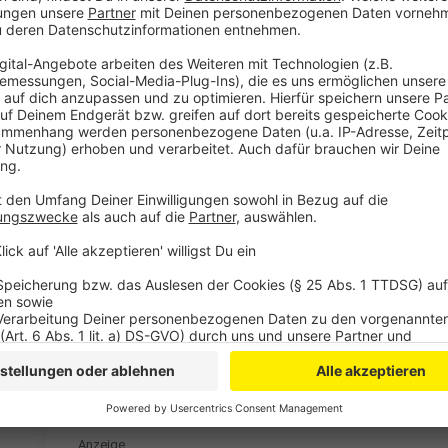
Nach Einschätzung von Travnik müssten viele Arztpra
den erwarteten Ansturm bewältigen zu können. Das se
zu stemmen. Vor allem kleinere Praxen stünden dad
und wann die geplanten Änderungen tatsächlich umge
Anzeige
Weitere Meldungen aus Leverkusen
Anzeige
Mahnwache in Leverkusen: Zeichen gegen Gewalt
Leverkusen: Covestro investiert massiv in Asien
Leverkusener Schüler bauen neue Baumbank
Anzeige