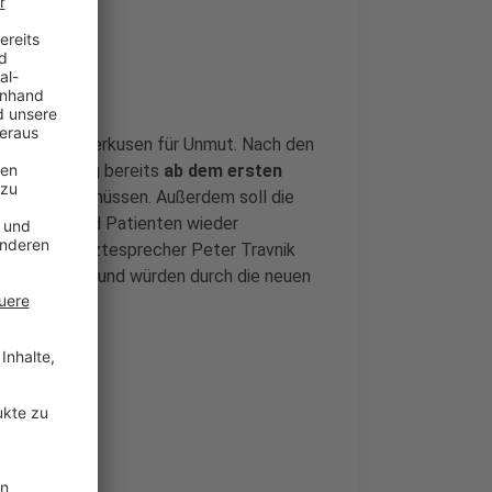
tung
orgen in Leverkusen für Unmut. Nach den
igte künftig bereits
ab dem ersten
ng vorlegen müssen. Außerdem soll die
ientinnen und Patienten wieder
verkusens Ärztesprecher Peter Travnik
k ausgelastet und würden durch die neuen