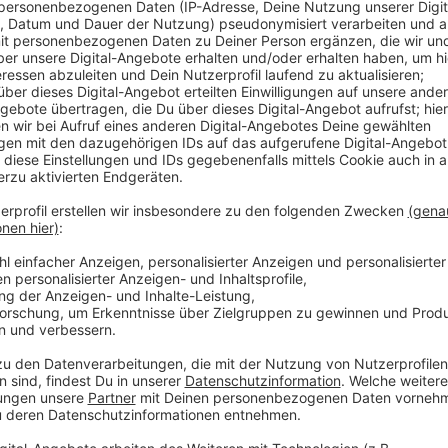
Abgänge
Anzeige
Das sind: John Williams Jr., Kobe Langley und Ricard
wechseln, ist noch nicht bekannt. Außerdem suchen 
Geschäftsführer. Der Verein hat dazu gerade die Stel
Anzeige
Weitere Meldungen aus unserer Stadt
Anzeige
Leverkusener Unternehmen investieren in IT-Sicherhe