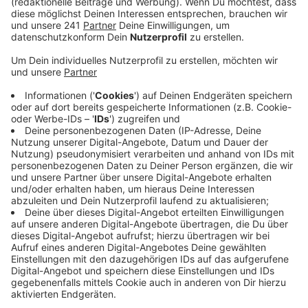
Anzeige
Ab 10 Uhr gibt es ein Animationsprogramm für die
kleinen Gäste mit spannenden Spielen. Ab 16 Uhr
startet das Warm-Up vom Aqua-Kino. Aus drei Filmen
können sich die Zuschauer einen aussuchen. Und dann
auch im Schwimmbecken schauen. Wer es etwas
entspannter mag, für den öffnet die Saunalandschaft.
Zum 25. Geburtstag werden die schönsten Sauna-
Nächte der vergangenen Jahre zurückgebracht.
Anzeige
Weitere Meldungen aus Leverkusen
Anzeige