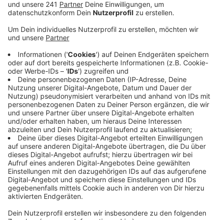
Anzeige
Hanfplantagen mit Lampen, Töpfen und Dünger hatten
die Ermittler an der Hardenbergstraße und der
Burscheider Straße gefunden. Die Pflanzen hätten
teils eine recht schlechte Qualität gehabt, so das
Gericht laut Medienberichten. Für den Eigenkonsum sei
es in jedem Fall zu viel gewesen. Neben Cannabis
haben die beiden 44- und 38-Jähren auch mit Kokain
gehandelt.
Der Haupttäter soll bald in einer geschlossenen
Anstalt therapiert werden, der andere geht wohl direkt
in den offenen Vollzug und will aus beruflichen Gründen
einen Führerschein machen, berichtet der
Leverkusener Anzeiger. Das Urteil ist nach einem
Bericht der Rheinischen Post rechtskräftig, die