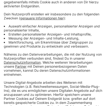
geplant. Damit alle Bereiche unserer Stadt gut
versorgt werden, spricht sich die EVL nach eigener
Aussage mit anderen Anbietern ab. Demnach sollte es
aktuell insgesamt 30 Säulen in ganz Leverkusen
geben, die man per App finden kann.
Anzeige
Mehr Meldungen aus Leverkusen
Anzeige
Leverkusen: Warnstreiks legen auch Bahnverkehr lahm
Freifahrtschein für Autobahnausbau in Leverkusen?
Bayer Leverkusen im Halbfinale der Europa League
Anzeige