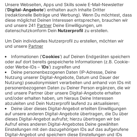
hinterherkommt – die Sorge ist aber unbegründet,
sagt unsere Leverkusener EVL.
Veröffentlicht:
Freitag, 21.04.2023 06:25
Anzeige
Die Energieversorgung Leverkusen sieht die
Versorgungslücke entspannt – einerseits, weil neue E-
Fahrzeuge immer schneller laden und mit einer Ladung
weiter kommen. Andererseits, weil E-Autobesitzer
erfahrungsgemäß eine Lademöglichkeit zu Hause
haben und nicht zwingend auf eine öffentliche
angewiesen sind. Dennoch baut die EVL ihre
öffentliche Ladeinfrastruktur in Leverkusen aus –
dieses Jahr sind bereits fünf Standorte zu den
bestehenden 13 dazugekommen, weitere sieben sind