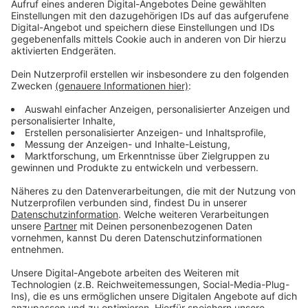
Anträge kann man persönlich bei der Stadt
stellen
Anzeige
Über das städtische Bürgertelefon „Unterstützung in
der Energiekrise“ können Bürgerinnen und Bürger
montags bis freitags von 8 bis 16.30 Uhr unter der
Telefonnummer 0214/406-5555 einen Termin mit dem
Lotsenteam zur Antragsstellung vereinbaren.
Alternativ kann auch per E-Mail
an
staerkungspakt@stadt.leverkusen.de
ein Termin
gebucht werden.
Anzeige
Weitere Meldungen aus Leverkusen