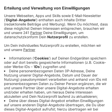
Veröffentlicht:
Dienstag, 16.05.2023 06:57
Anzeige
Das Geld kommt aus einem Hilfspaket gegen Armut
vom Land NRW. Der Fonds ist für die Menschen in
Leverkusen gedacht, die wenig Einkommen haben,
aber gerade so viel, dass sie keine Sozialleistungen
wie Bürgergeld oder Grundsicherung beziehen. Für
einen Ein-Personen-Haushalt gibt es 150 Euro aus dem
Fonds, für jede weitere Person im Haushalt jeweils 50
Euro.
Anzeige