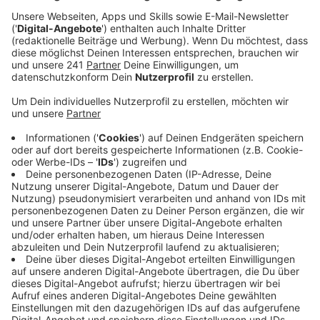
Anzeige
Am Mittwoch ist es genau ein halbes Jahr her, dass die
alte Fähre endgültig den Geist aufgegeben hatte und
abgeschleppt werden musste. Dass eine neue
kommen soll, steht mittlerweile fest. Wann und
welche genau aber nicht.
Deswegen wollen Anwohner aus Köln am Mittwoch um
18:00 Uhr vor der Zentrale des Hafenbetreibers in
Niehl demonstrieren und weiter Druck machen. Auch
einige Leverkusener werden sich anschließen. So ruft
die CDU in unserer Stadt zur Teilnahme auf. Der Weg
nach Köln lohne sich.
Eine neue Fähre soll vor allem den Verkehr auf der
Rheinbrücke entlasten, indem sie auch schwere