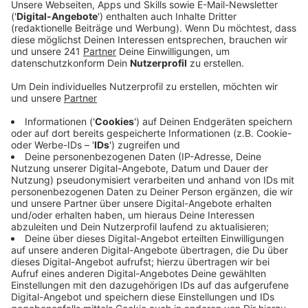
hat im vergangenen Jahr für zusätzliche
Arbeitsbelastung gesorgt.
Veröffentlicht:
Dienstag, 02.01.2024 12:25
Anzeige
Brandmeister oder Brandoberinspektoranwärter - das
sind zwei der Berufsausbildungen bei der Leverkusener
Feuerwehr, die im letzten Jahr nicht voll besetzt
werden konnten. Hinzu kommen offene Stellen im
Rettungsdienst, vor allem bei den Notfallsanitätern.
Dass hier Fachkräfte und Nachwuchs fehlen, sei aber
ein Problem bei allen Feuerwehren, so eine Sprecherin.
Für die, die bei der Feuerwehr arbeiten bedeutet das
mehr Arbeit. Denn die Zahl der Einsätze nimmt immer
mehr zu - unter anderem auch durch so genannte
Bagatellfahrten. Das heißt, der Notruf wird immer