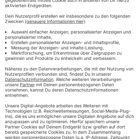
öfter gewählt, obwohl gar keine Notfallsituation
vorliegt.
Anzeige
Weitere Meldungen aus Leverkusen
Anzeige
Kindersitzung in Leverkusen-Schlebusch
Zeugensuche nach Tresordiebstahl in Leverkusen
Feuerwehr Leverkusen mit vielen Einsätzen zum
Jahreswechsel
Anzeige