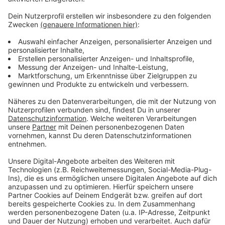
Weitere Meldungen aus Leverkusen
Anzeige
Wagenengel gesucht: Helfer für Leverkusener
Karnevalszüge
Luftqualität in Leverkusen zurzeit schlecht
Busfahrer am Leverkusener Chempark von Fahrgast
bedroht
Anzeige
Anzeige