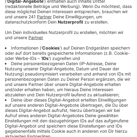
Veröffentlicht:
Donnerstag, 13.02.2025 06:11
Anzeige
Ob Kindern vorlesen, Wände streichen oder Ausflüge
mit Senioren – der Markt der Möglichkeiten bietet
eine Vielzahl an Projekten. Gemeinnützige
Organisationen stellen ihre Projekte vor, und
interessierte Firmen wählen eines aus, um ihre
Mitarbeiter zu entsenden. Es gibt noch freie Plätze für
interessierte Firmen und gemeinnützige Vereine.
Anmeldungen sind beim Freiwilligen Zentrum LUPE
möglich
.
Anzeige