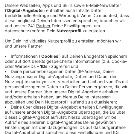
„Schulstraßen“ auszuweisen, um Elterntaxis
endgültig zu verbannen.
Veröffentlicht:
Donnerstag, 02.11.2023 11:14
Anzeige
"Schulstraßen" für Verkehrssicherheit
Anzeige
Denn das Konzept dahinter sieht so aus: In den
„Schulstraßen“ wird vor Schulbeginn für einen kurzen
Zeitraum die Straße für Autos gesperrt – das kann je
nach Standort auch nach Schulende sinnvoll sein, so
die Grünen. Die Aufstellung der Absperrung sei ähnlich
wie bei Straßenfesten. Ziel sei es, so die
Verkehrssicherheit für Schüler zu erhöhen und