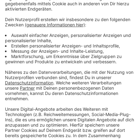
gleichzeitig ihre Selbstständigkeit zu stärken. Die
Grünen-Politiker fordern, dass die Stadt dazu ein
konkretes Konzept erstellt.
Anzeige
Weitere Meldungen aus Leverkusen
Anzeige
Leverkusen: Elternrat darf keine Erzieher einstellen
Leverkusener Chempark: "Brückenstrompreis jetzt!“
Martinszüge starten an Leverkusener Schulen
Anzeige