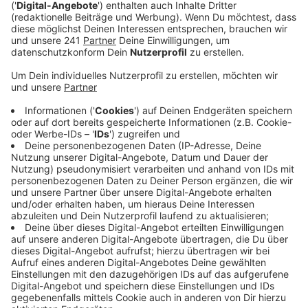
Anzeige
Der Sportpark der Stadt Leverkusen hatte sich vor
rund drei Monaten auf ein Förderprogramm beworben.
Jetzt gab es grünes Licht. Das neue Hallenbad soll
unter anderem mit einer Luft-Wasser-Wärmepumpe
ausgestattet werden, mit Erdsonden und
regenerativer Stromerzeugung – also deutlich
energieeffizienter werden. Die Sanierung kostet rund
5,8 Millionen Euro. Etwas mehr als die Hälfte zahlt der
Sportpark Leverkusen, den Rest übernimmt der Bund.
Für die Bewilligung spielten auch soziale Aspekte eine
große Rolle, denn das Schwimmbad wird neben den
Vereinen aus Bergisch Neukirchen auch von vielen
Vereinen aus anderen Leverkusener Stadtteilen
genutzt.
Anzeige