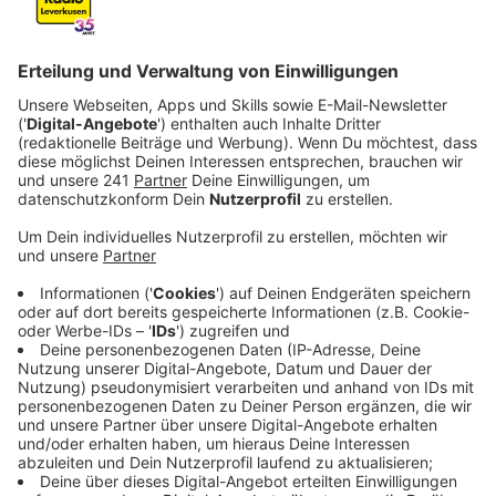
Anzeige
Mit Wärmebild-Drohnen haben die Jäger die Rehkitze
in den Feldern ausfindig gemacht. Die eine Hälfte von
ihnen mussten sie einfangen und dann woanders
aussetzen. Die anderen 28 Tiere waren so groß, dass
sie direkt aus dem Feld verscheucht wurden. Das
erklärt uns die Jägerschaft im Interview.
Anzeige
Kitzrettung bewährt sich
Anzeige
Die Rehkitzrettung durch Drohnen bewährt sich
demnach immer mehr. Dieses Jahr wurden deshalb