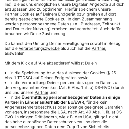
oder unter
info@lev-js.de
Anzeige
Mehr Nachrichten aus Leverkusen
Anzeige
Leverkusen: Start der Kommunalwahl-Plakatierung
Leverkusener verbringen weniger Zeit auf der Arbeit
Das traditionelle Leverkusener "Street Life" startet
wieder
Anzeige