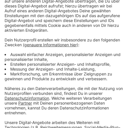
nochmal mehr Wiesen bei uns abgesucht, mit etlichen
freiwilligen Helfern.
Anzeige
Spenden für neue Drohnen
Anzeige
Weil so viele Kitze vor dem Tod bewahrt werden
konnten, will die Jägerschaft für die nächsten Jahre
noch weitere Drohnen anschaffen oder die alten
verbessern. Dafür freut sie sich über Spenden.
Ihr erreicht die Jägerschaft und ihren Zuständigen Dirk
Riedel unter +49 15733711285