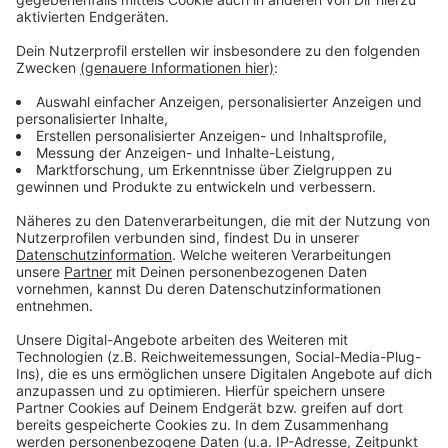
Anzeige
Weihnachtsmärkte Leverkusen: Schlebusch geht
wieder leer aus
Leverkusen: KVB-Linie 4 zählt zu den unpünktlichsten
Linien
Bayer 04 Leverkusen bricht Dauerkarten-Rekord
Anzeige