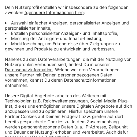
Anzeige
Leverkusen: Bayer schließt Milliardenvergleich zu
Glyphosat
Viele Falschparker und Raser vor Leverkusener
Schulen
Bilanz der Stadt: Friedliches Karneval in Leverkusen
Anzeige
Anzeige