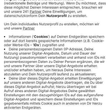
ist damit endgültig vorbei.
Veröffentlicht:
Mittwoch, 18.02.2026 06:38
Anzeige
Bei der feierlichen Schlüsselübergabe in Rheindorf hat
der Festausschuss Leverkusener Karneval aber
schonmal die Sessionsmottos für das kommende Jahr
verkündet. Für Wiesdorf lautet es „Oh Fasteleer ich
lieb dich sehr“ und in Opladen werden die Jecken unter
dem Motto feiern „Vürhung op, dat Spill jeit loss,
Opladen fiert hück janz jroß“.
Anzeige
Weitere Meldungen aus Leverkusen