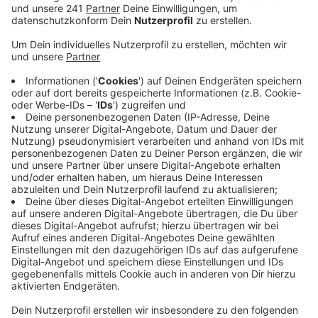
Veröffentlicht:
Dienstag, 29.11.2022 06:39
Anzeige
Da die Kirchen diesen Winter kaum beheizt werden,
könne man die zusätzlichen Einnahmen durch die
Energiepauschale weitergeben und damit soziale
Projekte fördern, heißt es. Die rund zwei Millionen Euro
Kirchensteuer
von der katholischen Kirche gehen an
die Caritasverbände. Bei uns in der Stadt soll damit
zum Beispiel der Schuldnerberatung unter die Arme
gegriffen werden. Auch der evangelische Kirchenkreis
hat sich dazu entschlossen die Mehreinnahmen zu
spenden. Es sei wichtig zu zeigen, dass die
Gemeindemitglieder in dieser schwierigen Zeit nicht
vergessen werden, heißt es. Auch wenn es nur eine
warme Suppe oder eine Tasse Kaffee ist. „Wir haben