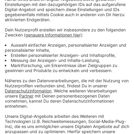
In Corona-Zeiten wurde Patienten damit schon das
Leben gerettet, wenn sie schwere
Lungenentzündungen hatten. Diese neue
Behandlungsmethode im Notfall schließt laut dem
Klinikum eine wichtige Lücke, weil bisher nur die
umliegenden Uni-Kliniken damit gearbeitet haben.
Anzeige
Weitere Meldungen aus Leverkusen
Anzeige
Projektstart: Gesundheitslotsen in Leverkusen
Leverkusens Frauen-Sportteams am Wochenende im
Fokus