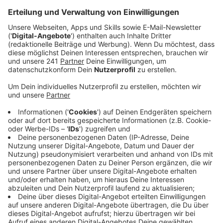
Veröffentlicht:
Montag, 08.09.2025 06:35
Anzeige
Das Gerät kann das Ein- und Ausatmen der Patienten
übernehmen. Dafür wird der lebenswichtige
Sauerstoff über Schläuche ins Blut geleitet und
gleichzeitig wird Kohlendioxid abgeleitet. Um dieses
Gerät richtig und regelmäßig bedienen zu können hat
das Klinikum jetzt extra ein Spezialteam ausgebildet.
Anzeige
Erste Erfahrungen in Corona-Zeiten
Anzeige