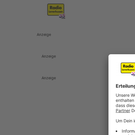
Anzeige
Anzeige
Anzeige