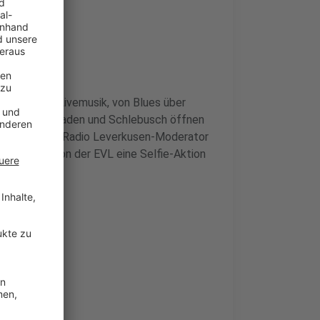
bs
 Palette an Livemusik, von Blues über
 Wiesdorf, Opladen und Schlebusch öffnen
n Highlight ist Radio Leverkusen-Moderator
em gibt es von der EVL eine Selfie-Aktion
mal
hier
.