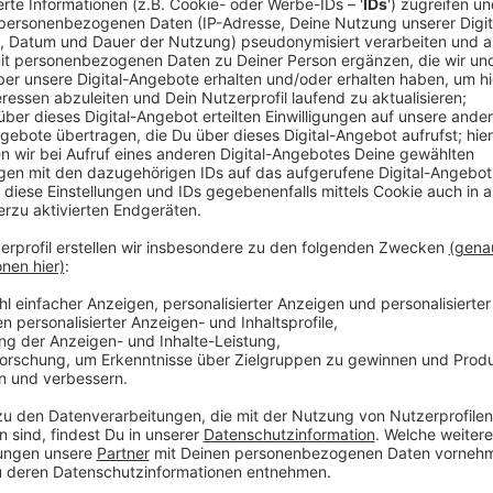
Livemusik in Leverkusens Kneipen und Clu
Anzeige
Das Kneipenfestival in Leverkusen bietet eine breite
Rock bis hin zu Funk und Kölsch. In den Stadtteilen
zahlreiche Kneipen und Clubs ihre Türen für euch. Ei
Thomas Wagner, der im Stilbruch als DJ auflegt. Zud
mit tollen Gewinnen. Alle Infos findet ihr auch noch 
Anzeige
Mehr Nachrichten aus Leverkusen
Anzeige