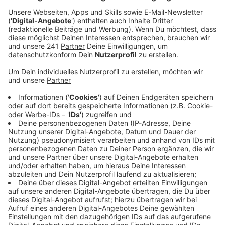
geschafft. Das Foto ist aktuell im Landtag in
Düsseldorf zu sehen. Dort werden noch bis Januar
die NRW-Pressefotos des Jahres ausgestellt, die
sollen das Jahr Revue passieren lassen.
Veröffentlicht:
Dienstag, 30.12.2025 06:50
Anzeige
Bild-Motiv
Anzeige
Das Bild wurde im Mai dieses Jahrs von Fotograf
Hesham Elsherif aufgenommen und zeigt Alonso in der
Nordkurve, der sich von den Bayer 04-Fans
verabschiedet. Insgesamt gab es über 230