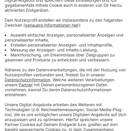
Einreichungen – 30 davon sind jetzt Teil der aktuellen
Ausstellung.
Alle Fotos findet ihr hier.
Anzeige
Weitere Meldungen aus unserer Stadt
Anzeige
Veranstalter ziehen Bilanz zu Leverkusener
Weihnachtsmärkten
Leverkusen: Zeugensuche nach Unfall auf Willy-Brand-
Ring
Leverkusen: Steigende Nachfrage für das
Fahrradparkhaus