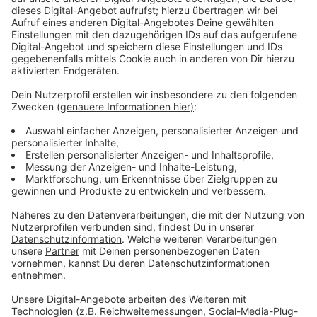
So ist die Rechtslage
Anzeige
Die Rechtsgrundlage besagt, vereinfacht gesagt: wird
nicht gezahlt, auch nach mehrmaliger Aufforderung
nicht, wird eine Sperre verhängt. Da die EVL als
Versorger nur mit ihrem Vertragspartner
kommunizieren darf, also dem Verwalter des Hauses,
wussten die Mieter lange nichts von dem Missstand.
Einige der Mieter haben Anzeige gegen den Mann
erstattet. Ermittelt wird jetzt wegen Veruntreuung.
Die EVL hat die Versorgung nach zwei Wochen gestern
wiederaufgenommen. Aus „Kulanz“ heißt es. Bei
Fragen rund um das Thema Wohnen und Miete hilft
euch, zum Beispiel,
der Mieterverein Leverkusen
weiter.