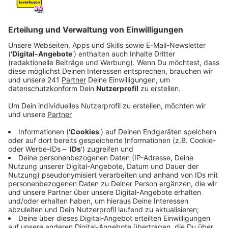
eingesteckt haben soll. Seit Mittwoch (21.05.)
fließt das Wasser aber wieder.
Veröffentlicht:
Freitag, 23.05.2025 06:16
Anzeige
Fast zwei Wochen ohne fließendes Wasser im eigenen
Zuhause. Das haben Mieter in Quettingen erlebt. Der
Hausverwalter soll das Geld veruntreut und nicht an
den Versorger weitergeleitet haben. Laut EVL, mit der
ein Versorgungsvertrag besteht, wurde der Mann über
ein Jahr lang immer wieder abgemahnt und zur Zahlung
aufgefordert. Zuletzt wurde eine Teilzahlung
vereinbart, auch die habe er nicht geleistet. Daraufhin
wurde das Wasser abgestellt.
Anzeige