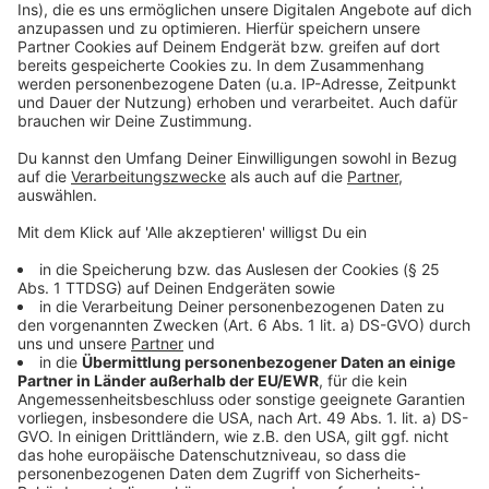
Anzeige
Weitere Meldungen aus Leverkusen
Anzeige
Bayer Giants gewinnen Hinspiel um Drittliga-
Meisterschaft
Nach Wiesdorfer Überfall: Polizei findet Tatwaffe
Klinikum Leverkusen weitet Notfallversorgung aus
Anzeige