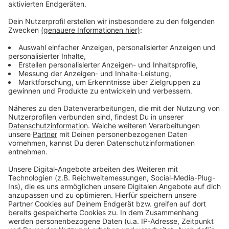
Weitere Meldungen aus Leverkusen
Anzeige
Grünschnittsammlung in Leverkusen wieder
wöchentlich
Leverkusen: Fahndung nach mutmaßlichem
Exhibitionisten
Leverkusener überfallen: Polizei sucht Zeugen
Anzeige