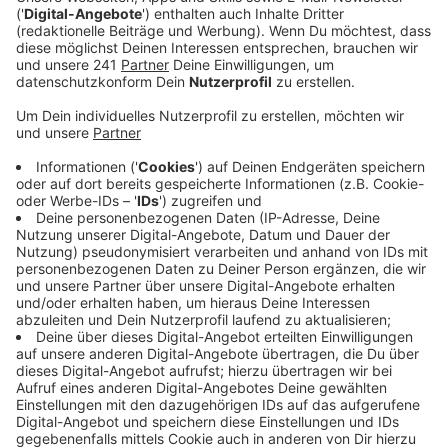
verschenkt das Naturgut heute zwischen 13 und
17 Uhr entsprechende Pflanzen an Interessierte im
Hof des Erlebnismuseums.
Veröffentlicht:
Dienstag, 07.03.2023 06:34
Anzeige
Die Ranken sollen an den Hausfassaden isolierend
wirken – und das das ganze Jahr. Bei frostigen
Temperaturen könnte es so möglich sein, weniger zu
heizen. Im Sommer funktioniert die grüne Fassade
dagegen wie eine natürliche Klimaanlage.
Weitere Infos zum NaturGut Ophoven findet ihr
hier
.
Anzeige