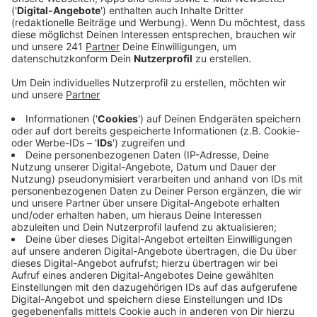
Veröffentlicht:
Mittwoch, 13.03.2024 08:40
Anzeige
Die kleinen Kameras sollen für mehr Sicherheit im
Dienst sorgen, so der KOD – die Mitarbeitenden
erhoffen sich von den Bodycams eine abschreckende
Wirkung auf Randalierer. Außerdem kann eine
Aufzeichnung durch die Kameras im Nachhinein bei der
Aufklärung von Einsätzen helfen. Die rund 30
Außendienstkräfte des KOD müssen für den Umgang
mit den Bodycams extra geschult werden, weil damit
viele datenschutzrechtliche Regeln einhergehen – im
Vorfeld waren die Kameras monatelang intensiv
getestet worden. Erfahrungen zufolge haben
Bodycams eine deeskalierende Wirkung, sie sind zum
Beispiel bereits bei der KVB im Einsatz.