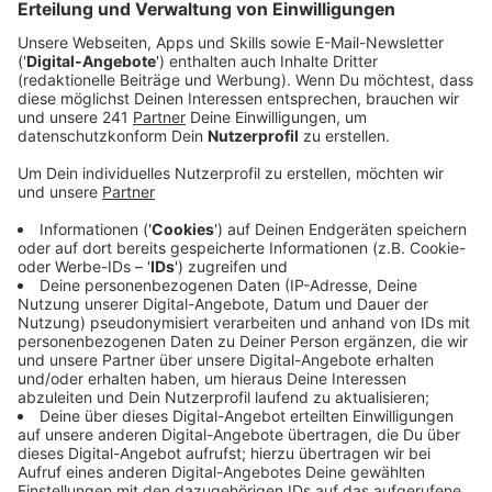
Veröffentlicht:
Donnerstag, 23.11.2023 15:50
Anzeige
Informationen für Eltern und Geschenke fürs
Baby
Anzeige
Die Paten bringen Willkommenstaschen mit, die mit
kleinen Geschenken fürs Baby und einem Ordner mit
vielen Informationen gefüllt sind. Dadurch bekommen
die Eltern wertvolle Hilfestellungen und Tipps an die
Hand. Um Pate zu werden muss man nicht zwingend
selbst Elternteil sein. Auch Rentner und Männer sind
herzlich dazu eingeladen sich als Paten zu engagieren.