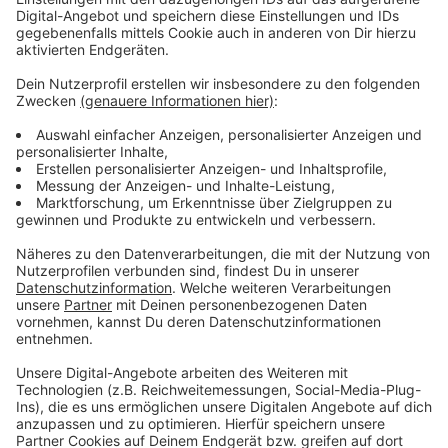
Wichtig ist, dass man offen und
kommunikationsfreudig ist und Spaß im Umgang mit
Babys hat. Das nötige Fachwissen bekommt man
durch verschiedene Schulungen vermittelt. Wenn ihr
vormittags unter der Woche Zeit habt um Pate zu
werden, dann meldet euch doch beim Diakonischen
Werk Leverkusen, per Mail an
bianka.stoecker-
meier@diakonie-leverkusen.de
oder telefonisch unter
02171-75041-12.
Anzeige
Weitere Meldungen aus Leverkusen
Anzeige
Leverkusener Ordnungsamt stellt bei Kiosken
Verstöße fest