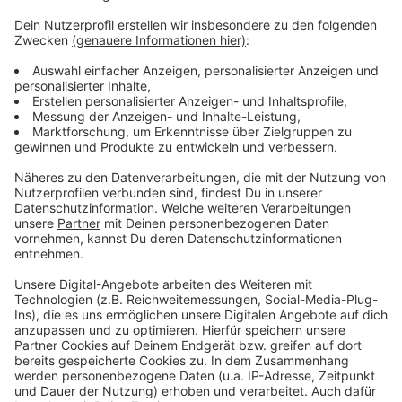
endgültige Lage auf die Brückenpfeiler gehoben.
Außerdem stehen auch wieder Eingriffe in die
Giftmülldeponie im Bereich des Westrings auf dem
Plan. Dafür wird laut den Verantwortlichen wieder eine
Einhausung aufgebaut. Die kennen wir bereits von
vergangenen Eingriffen. Die Arbeiten zum Neubau der
Leverkusener Rheinbrücke laufen inzwischen seit vier
Jahren - die erste Brückenhälfte soll Stand jetzt in
rund zwei Jahren fertig sein. Die Gesamtkosten liegen
aktuell bei 962 Millionen Euro.
Anzeige
Anzeige