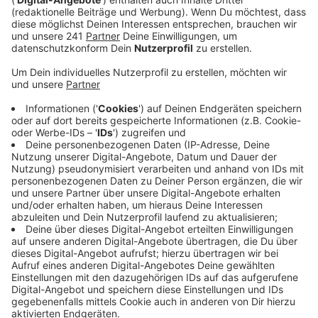
aufgenommen. Trotz der Verzögerungen zieht die
Autobahn GmbH eine positive Bilanz für dieses
Jahr. Wenn es an einer Stelle mal gehakt hat, ging
es dafür an anderer Stelle mal schneller, so ein
Sprecher. Im neuen Jahr soll der Neubau sichtbar
Formen annehmen.
Veröffentlicht:
Dienstag, 28.12.2021 07:39
Anzeige
In den letzten Wochen wurden die großen
Stahlbauteile über Schwertransporter und Schiffe
angeliefert und vor Ort zusammengeschweißt. Mehr
als 1.000 Tonnen Stahl wurden dabei verarbeitet. Ab
Februar werden sie laut Autobahn GmbH in ihre