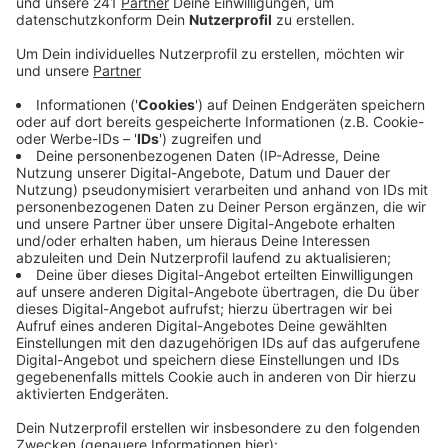
Anzeige
Wegen der Arbeiten am Neubau der Brücke hatte die
Autobahn GmbH die Fahrbahn in Richtung Leverkusen
zwischen Köln-Nord und Leverkusen-West am
Freitagabend gesperrt und das sollte eigentlich bis
Montagmorgen so bleiben. Die Autobahnbauer waren
aber früher mit den Arbeiten fertig und konnten die
Fahrbahn darum früher wieder freigeben. Bereits am
vorherigen Wochenende musste die Rheinbrücke in der
Gegenrichtung (Fahrtrichtung Köln) voll gesperrt
werden. Auch hier wurde die Fahrbahn früher als
geplant wieder freigeben. Die Autobahn GmbH
Rheinland hat an den beiden Wochenenden die
Verkehrsführung im Autobahnkreuz Leverkusen-West
umgebaut.