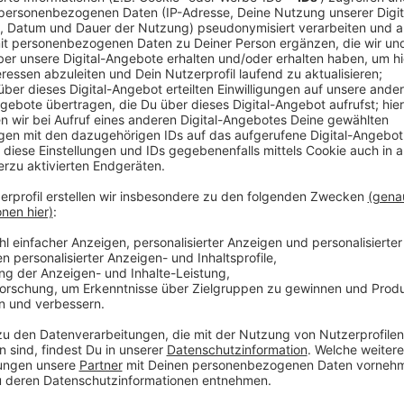
Massimos Agenda für Leverkusen
Anzeige
Einigen ist Massimo vielleicht aus der Daily Soap K
auch Musik. Der gebürtige Leverkusener gibt an, er w
führen und sich vor allem für Kinder und ältere Men
Anzeige
Weitere Meldungen aus Leverkusen
Anzeige
Uwe Richrath kandidiert wieder zum Oberbürgermeis