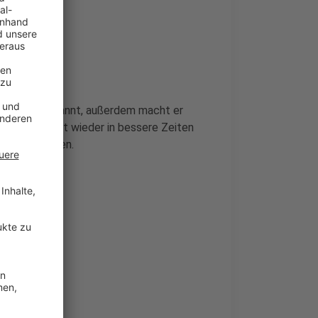
öln 50667 bekannt, außerdem macht er
olle die Stadt wieder in bessere Zeiten
schen einsetzen.
ter