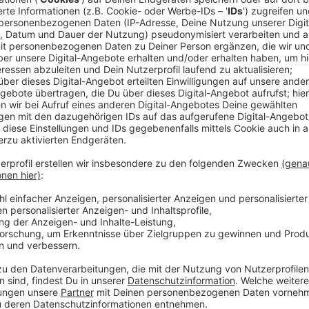
Anzeige
Aktionstag zum Geburtstag
Anzeige
Alle Neuntklässler der Schule und zehn weitere Sc
Aktionstag teil. Anlass ist der 80 Geburtstag des La
simulierten Plenarsitzung haben die Jugendlichen ge
arbeiten, wie Regierung, Koalition und Opposition fu
Präsident und seine Stellvertreter und Stellvertreter
Anzeige
©
Landtag NRW/Wilfried Meyer
Anzeige