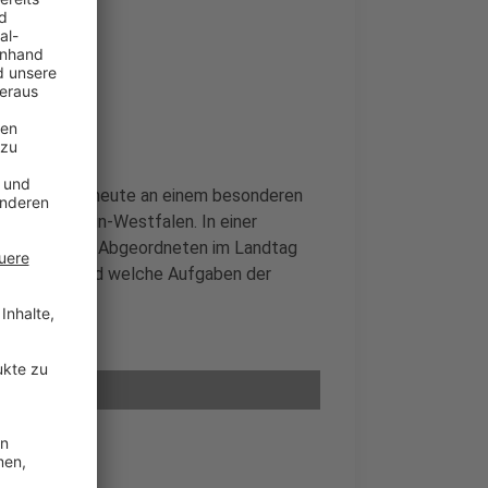
hulen nehmen heute an einem besonderen
ndes Nordrhein-Westfalen. In einer
lernt, wie die Abgeordneten im Landtag
nktionieren und welche Aufgaben der
in haben.