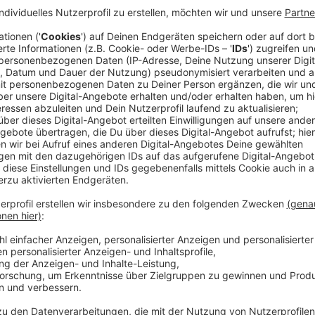
Anzeige
Grund für die Verhaftung war ein aktueller Fall: Dem
Leverkusen wird vorgeworfen, einer älteren Frau ihr
Vorwand, er wolle sie gegen eine neue austauschen. 
Konto an einem Automaten abgehoben.
Anzeige
Videoüberwachung führt zu Verhaftung
Anzeige
Was er nicht wusste: Der Automat war videoüberwa
konnte die Polizei den mutmaßlichen Betrüger so sch
Anzeige