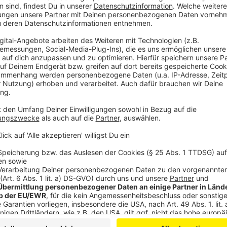
Drei Männer in Haft
Anzeige
Die Ermittlungen deuten jetzt darauf hin, dass er g
schon mehrere solcher Taten begangen hat. Auch di
sitzen in Untersuchungshaft.
Anzeige
Mehr News aus Leverkusen
Anzeige
Neue Baustelle auf Umleitung in Leverkusen