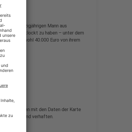
 Anfang zwanzigjährigen Mann aus
e EC-Karte entlockt zu haben – unter dem
Dann hat er wohl 40.000 Euro von ihrem
cht. Zusammen mit den Daten der Karte
nell finden und verhaften.