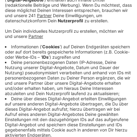
Länderkoalitionsvertrags – mit dem neuen
Gebäudeenergiegesetzt fordert das auch der
Bund.
Veröffentlicht:
Dienstag, 10.10.2023 11:18
Anzeige
Mit einer kommunalen Wärmeplanung würde vielen
Bürgerinnen und Bürgern in unserer Stadt die
Unsicherheit über die eigene Planung genommen,
argumentiert die SPD – denn wenn man in einem
Gebiet lebt, das an ein Fernwärmenetz angeschlossen
wird, muss man sich keine teure Wärmepumpe
installieren.
Anzeige