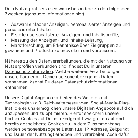
Weitere Meldungen aus Leverkusen
Anzeige
Stadt Leverkusen folgt Kritik an LVR
Haushaltsplanung
Warmer September in Leverkusen
Leverkusener Rheinbrücke: Freie Fahrt für Radler?
Anzeige
Anzeige