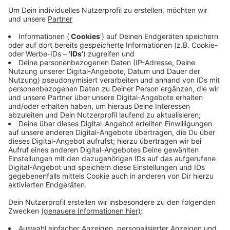
Anzeige
Das Geld kommt aus dem Förderprojekt “Sportplatz
Kommune”, das die Staatskanzlei NRW mit dem
Landessportbund aufgelegt hat. Es soll hauptsächlich
für die Förderung des Kinder- und Jugendsports
eingesetzt werden. Insgesamt fördert das Land NRW
mehr als 150 Projekte. Das Geld fließt verteilt über
zwei Jahre, also in 2021 und 2022.
Anzeige