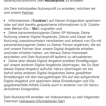
Anzeige
Der TuS 1887 Roland Bürrig bekommt eine neue
Heizung und ein neues Dach. Der Luftsportclub Bayer
Leverkusen kriegt Geld für eine digitale
Zugangssteuerung und der Tennisclub Rot-Weiß
Leverkusen kann mit dem Geld sein Clubhaus sanieren.
Der Neukirchener Turnverein kriegt den größten Anteil
des Geldes: der Verein will Toiletten und Duschen in
der Turnhalle barrierefrei umbauen.
Anzeige