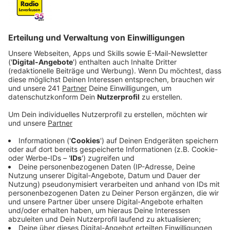
Anzeige
Neubau als realistische Alternative
Anzeige
Der Leverkusener Stadtrat hat beschlossen, die
Möglichkeit eines Neubaus des Hallenbads in Bergisch
Neukirchen zu prüfen. Ursprünglich war eine Sanierung
des Bads geplant. Aber die CDU hat einen Antrag
gestellt, die Kosten eines Neubaus zu vergleichen,
weil Sanierungsarbeiten oft unvorhergesehene
Probleme und zusätzliche Kosten mit sich bringen
können.
Der Antrag der CDU fand eine deutliche Mehrheit im
Stadtrat. Die Stadtverwaltung soll nun bis Herbst