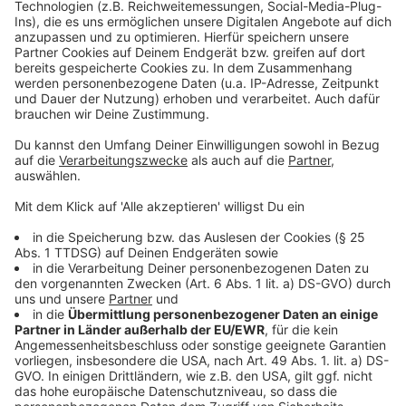
bleiben.
Anzeige
Mehr Nachrichten aus Leverkusen
Anzeige
Raubüberfall auf Waschanlage in Leverkusen-Manfort
stARTfestival in Leverkusen: Ein voller Erfolg für Bayer
Kultur
Leverkusener Stadtkämmerer will von seinem Amt
zurücktreten
Anzeige