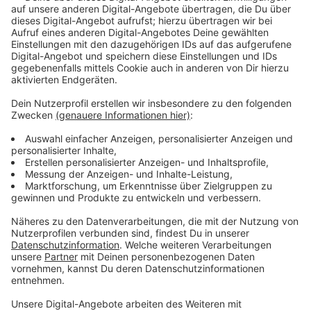
2025 einen Kostenvergleich erstellen. Sollte sich
herausstellen, dass ein Neubau günstiger oder besser
planbar ist, könnte dies eine realistische Alternative
zur Sanierung darstellen.
Anzeige
Ziel: Mehr Schwimmmöglichkeiten für
Leverkusen
Anzeige
Das Hauptziel des Stadtrats bleibt es, insbesondere
Kindern ausreichend Schwimmmöglichkeiten in
Leverkusen zu bieten. Ob Sanierung oder Neubau: Das
Hallenbad Bergisch Neukirchen soll auch in Zukunft ein
wichtiger Bestandteil der städtischen Infrastruktur