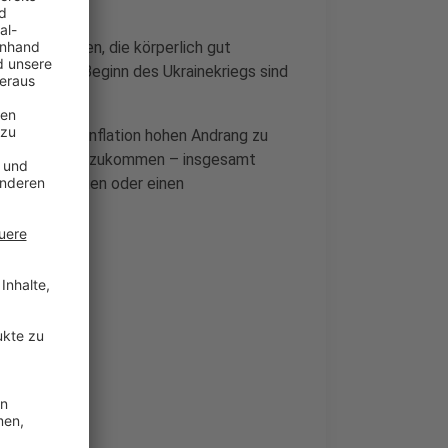
ach Menschen, die körperlich gut
ehrt, seit Beginn des Ukrainekriegs sind
 durch die Inflation hohen Andrang zu
 pro Monat dazukommen – insgesamt
mebegrenzungen oder einen
 erreichen.
irche