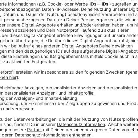
Die Organisation sucht besonders nach Fahrern und n
anpacken können. Auch Lebensmittelspenden sind beg
die stark zurückgegangen.
Die Essensausgabe hat weiterhin große Probleme, den
bewältigen. Noch immer können nur 50 Neuzugänge
muss aktuell etwa jede dritte Tafel in NRW Aufnah
Aufnahmestopp durchsetzen.
Hier
könnt ihr die Tafel
Anzeige
Weitere Meldungen aus Leverkusen
Anzeige
In Leverkusen verlassen immer mehr Menschen die K