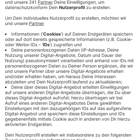
aber unklar.
Veröffentlicht:
Montag, 24.08.2020 07:35
Anzeige
Steigende Infektionszahlen und der anstehende
Herbst und Winter – unter Corona-Bedingungen
müssen wir die Ausgabestellen in Wiesdorf und
Opladen mittelfristig wahrscheinlich wieder schließen,
heißt es von den Verantwortlichen. Hier
verteilen Ehrenamtler die Lebensmittel an die
Bedürftigen gerade unter freiem Himmel. Bei
schlechtem Wetter gibt es keine Räumlichkeiten, in
denen der Mindestabstand bei der Ausgabe
eingehalten werden könnte. Einen kompletten
Lockdown wollen wir aber auf jeden Fall verhindern, so
ein Tafel-Sprecher. Mindestens eine Ausgabestelle