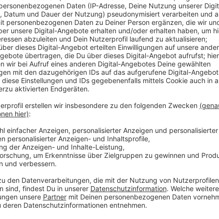
Anzeige
Der Betriebsrat hat die Belegschaft über die drohen
die konkret aussehen, ist noch unklar. Sie dürften ab
Marketing, Entwicklung und Vertrieb bis zum Service
Verunsicherung bei der Belegschaft, sagt Betriebsra
sein Kerngeschäft konzentrieren. Das sei: Autos entw
arbeiten rund 13.000 Menschen bei Ford in Köln.
Anzeige
Weitere Meldungen aus Leverkusen
Anzeige
Leverkusen: Stadt kauft 100 Jahre alte Lok