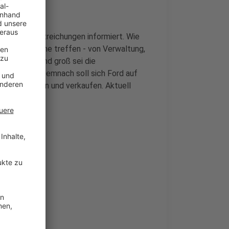
den Stellenstreichungen informiert. Wie
er alle Bereiche treffen - von Verwaltung,
. Entsprechend groß sei die
t Gruschka. Demnach soll sich Ford auf
ickeln, bauen und verkaufen. Aktuell