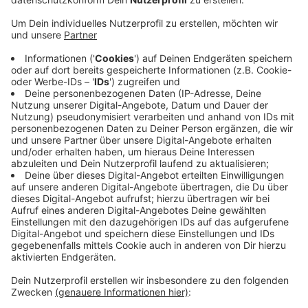
Leverkusen-West fahren.
Veröffentlicht:
Dienstag, 29.11.2022 07:49
Anzeige
Von der A59 kommend ist außerdem keine direkte
Überfahrt auf den Westring möglich. Und auch vom
Westring können Verkehrsteilnehmende nicht zur
Rheinallee rüber. Eine Umleitung über den Kreisverkehr
an der Ecke Westring/ Nobelstraße ist
ausgeschildert. Grund für die Sperrungen sind Arbeiten
an der Verkehrsführung im Bereich der Zufahrt zur A59,
so die Autobahnbauer.
Anzeige