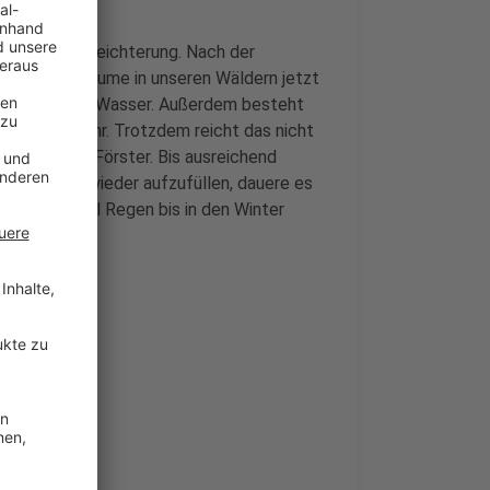
für große Erleichterung. Nach der
chlagene Bäume in unseren Wäldern jetzt
ar vorsorglich Wasser. Außerdem besteht
dgefahr mehr. Trotzdem reicht das nicht
me, sagt der Förster. Bis ausreichend
erspeicher wieder aufzufüllen, dauere es
eiterhin viel Regen bis in den Winter
ll