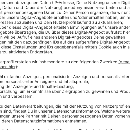
Der Dauerregen sorgt bei dem Leverkusener Förster 
monatelangen Trockenphase können sich viele anges
regenerieren. Besonders viele Eichen speichern sog
durch den Regen schon seit längerem keine Waldbran
für eine wirklich nachhaltige Versorgung unserer Bäu
Wasser in den Boden gesickert ist, um die Grundwass
noch etwas. Dafür braucht es laut dem Förster auch w
hinein.
Anzeige
Mehr Meldungen aus Leverkusen
Anzeige
Rund 60 neue Hinweise in Leverkusener Cold-Case-Fa