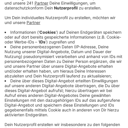
Veröffentlicht:
Dienstag, 22.03.2022 15:04
Anzeige
260 Analysen macht die EVL pro Jahr – und die
Ergebnisse zeigen: alle Grenzwerte werden
eingehalten – auch in Bezug auf bestimmte
chemische Stoffe, die nach der Explosion in der
Müllverbrennungsanlage in Bürrig in den Rhein gelangt
waren. Deshalb hatte es Anfang des Jahres viel
Verunsicherungen geben. Das Leverkusener
Trinkwasser wird laut EVL aber nicht nur streng
kontrolliert. Es ist auch ausreichend vorhanden. Durch
den vielen Regen der letzten Monate sind die
Wasserreserven in der Großen Dhünntalsperre und
auch das Grundwasservorkommen im Wasserwerk in
Rheindorf stabil, so die EVL.