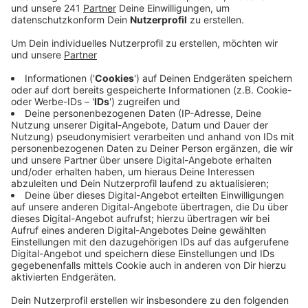
Veröffentlicht:
Mittwoch, 12.10.2022 05:33
Anzeige
„Die E-Busse bei uns in der Stadt haben einen
erfolgreichen Start hingelegt“. Diese Bilanz zieht die
Wupsi nach dem ersten halben Jahr. Sie sind
insgesamt leiser, vibrieren weniger und sind moderner
ausgestattet als die traditionellen Diesel-Busse. Unter
den Sitzen gibt es beispielsweise USB-Anschlüsse, um
das Smartphone zu laden. Auch die Fahrer haben in den
E-Bussen viel mehr Spaß bei der Arbeit, heißt es von
der Wupsi. Bis übernächstes Jahr will die Wupsi über
40 weitere E-Busse einsetzen. Außerdem sollen dann
auch erstmalig Wasserstoff-Busse auf den Straßen in
der Stadt fahren. Dafür bekommt die Wupsi über 20
Millionen Euro Fördermittel vom Bund. Langfristig