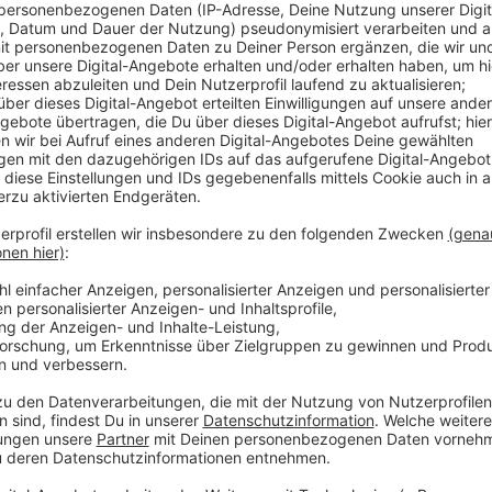
Anzeige
Aber auch aus Kinder- und Jugendschutzgründen hab
dazu bekannt: Viele Parzellen würden von Familien mi
öffentlichen Grünflächen befinden sich außerdem Kin
allerdings darum, dass viele Leute nicht wissen, das
Anlagen verboten ist. Aktuell gebe es ohnehin schon 
Vereinshäuser. Wenn nun auch noch Leute in den Par
könnte das die Situation verschlimmern.
Anzeige
Weitere Meldungen aus Leverkusen
Anzeige
Demo am Berufskolleg Wiesdorf geplant