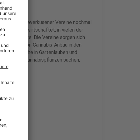
en sich die Leverkusener Vereine nochmal
t Kindern bewirtschaftet, in vielen der
derspielplätze. Die Vereine sorgen sich
s der Anbau von Cannabis-Anbau in den
viele Einbrüche in Gartenlauben und
zellen nach Cannabispflanzen suchen,