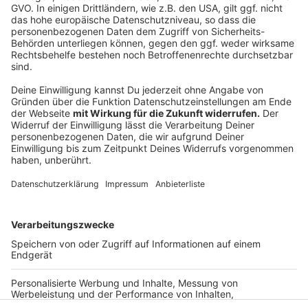
Teil-Sperrung des Europarings ab Montag
E-Rezepte sorgen auch bei Leverkusener Ärzten für
Frust
Kein Badeverbot am Rhein in Leverkusen geplant
Anzeige
Anzeige
Anzeige