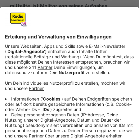
mitteilte, ist Molitor von seinen Aufgaben
entbunden worden.
Veröffentlicht:
Montag, 11.08.2025 10:23
Anzeige
Hintergrund des Disziplinarverfahrens
Anzeige
Laut der Stadt wurde Molitor gemäß Paragraf 39 des
Beamtenstatusgesetzes „von seinen
Dienstgeschäften entbunden“, und die „sofortige
Vollziehung“ wurde angeordnet. Die Entscheidung
erfolgte nach externer juristischer Beratung und
basiert auf Paragraf 17 des Disziplinargesetzes für