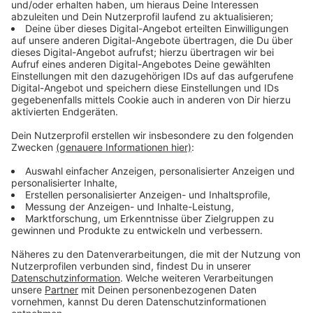
das Land Nordrhein-Westfalen, heißt es in dem
Schreiben der Pressestelle.
Anzeige
Auslöser: Kritisches Schreiben vom 6. Juli
2025?
Anzeige
Der Auslöser für das Verfahren dürfte ein Schreiben
Molitors vom 6. Juli 2025 sein, in dem er schwere
Vorwürfe gegen Oberbürgermeister Uwe Richrath
erhob und Baudezernentin Andrea Deppe scharf
kritisierte. Das Schreiben wurde sowohl an den
Oberbürgermeister als auch an einige Ratsmitglieder
versandt.