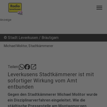
menu
Anzeige
©
Stadt Leverkusen / Bräutigam
Michael Molitor, Stadtkämmerer
open_in_new
Teilen:
Leverkusens Stadtkämmerer ist mit
sofortiger Wirkung vom Amt
entbunden
Gegen den Stadtkämmerer Michael Molitor wurde
ein Disziplinarverfahren eingeleitet. Wie die
städtische Pressestelle am Montagmorgen