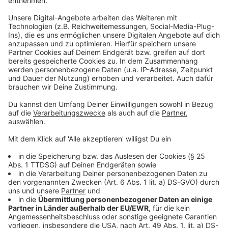
Anzeige
Übergangsweise Aufgabenverteilung
Anzeige
Die Aufgaben von Michael Molitor werden
vorübergehend von Baudezernentin Andrea Deppe und
Schuldezernent Marc Adomat übernommen. Diese
Regelung besteht bereits seit Ende Juni 2025.
Anzeige
Mehr Meldungen aus Leverkusen
Anzeige