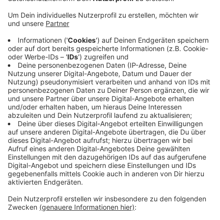
Anzeige
Die Initiatoren wollen daraus große Collagen machen
und zum Reformationstag Ende Oktober weitere
Hoffnungssymbole in der Stadt verteilen.
Die Protestanten der Leverkusener CDU wollen
außerdem eine Resolution verabschieden. Aktuell
würden sich viele nur noch mit der Energiekrise und
Inflation auseinandersetzen – der Schrecken des
Ukraine-Kriegs dürfe dabei nicht vergessen werden, so
die CDU.
Anzeige