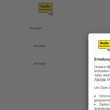
Anzeige
Anzeige
Anzeige