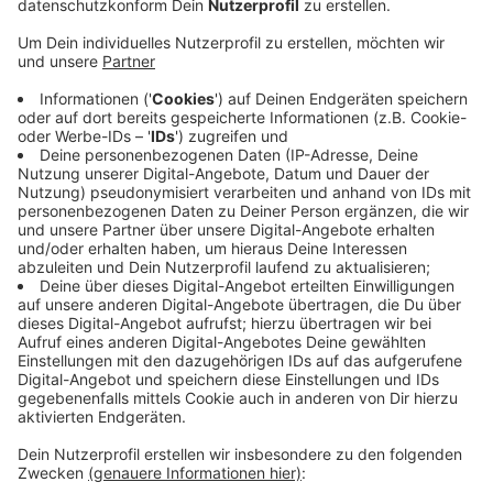
Veröffentlicht:
Mittwoch, 17.11.2021 06:35
Anzeige
Denn bei der Versorgung der Kinder sei ein enger
Kontakt zu den Eltern sehr wichtig. Viele
Krankenhäuser haben den durch ihre strengen Corona-
Schutzvorkehrungen erschwert. Im Klinikum habe man
aber durch eine Teststrategie ermöglicht, dass sich
Frühchen und ihre Eltern trotzdem möglichst oft
sehen können, sagt das Krankenhaus. Im letzten Jahr
sind hier 345 Kinder zu früh auf die Welt gekommen,
das kleinste hat bei der Geburt nur 385 Gramm
gewogen.
Anzeige