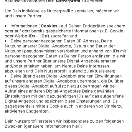
auch Expressbusse, die seltener halten.
Veröffentlicht:
Freitag, 24.06.2022 12:13
Anzeige
Auch die KVB baut an ihrer Strecke, davon ist die Linie
4 betroffen. Zwischen den Haltestellen Schlebusch
und Keupstraße fahren ab Samstag ebenfalls nur
Busse - und zwar die ganzen Sommerferien über. Sie
brauchen für die Strecke rund 25 Minuten.
Ebenfalls weist die Bahn schon jetzt darauf hin, dass
es zum Ferienstart in den Zügen, die fahren, sehr voll
werden wird: Grund dafür ist das 9-Euro-Ticket.
Anzeige