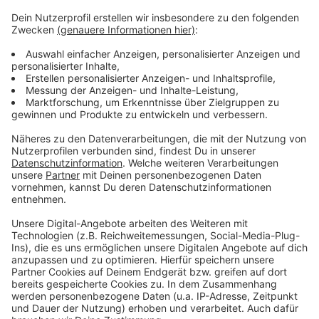
Mehr Meldungen aus Leverkusen
Anzeige
Leverkusener Klinikum verbessert Bilanz
Erfolgreicher Sommer für Leverkusener Kinos
Brand in Leverkusen-Quettingen: Rußpartikel
ungefährlich
Anzeige
Anzeige