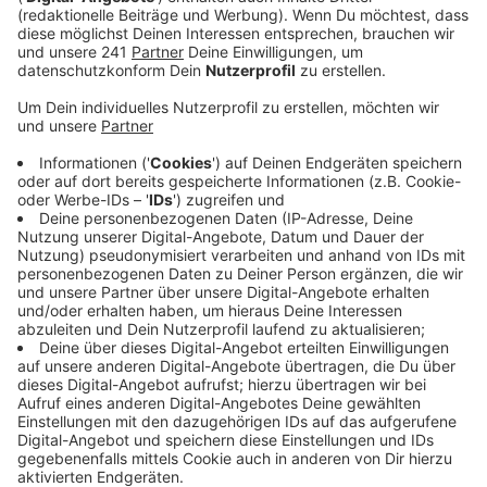
Anzeige
Vor genau 100 Jahren wurde das Gymnasium zunächst
als Höhere Mädchenschule in Wiesdorf gegründet. Zur
Feier des Tages sind heute Schüler, Eltern, Ehemalige
und alle anderen, die sich mit der Schule verbunden
fühlen, zu einem Fest auf dem Schulgelände
eingeladen. Für Essen und Trinken ist gesorgt,
außerdem wird es eine Tombola und ein Programm mit
Musik und Tanzvorführungen geben. Los geht es um
17 Uhr.
Genauere Infos zum Programm findet ihr hier
Anzeige