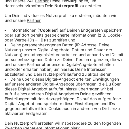
Freunden des 35-Jährigen.
Veröffentlicht:
Freitag, 09.09.2022 06:34
Anzeige
Zwischen November letzten und März dieses Jahres
soll sich der Angeklagte mehrfach an dem Mädchen
vergangen haben – unter anderem während Besuchen
bei der Familie. Laut Anklage hatte der Leverkusener
das Kind auch in seinem LKW mit auf Berufsfahrten
genommen – auch hier soll er das Mädchen sexuell
missbraucht haben. Außerdem verlangte er, dass sie
ihm pornographische Bilder auf sein Handy schickte, so
steht es in der Anklageschrift. Der Prozess startet
heute Vormittag – insgesamt sind drei
Verhandlungstage angesetzt. Übernächsten Montag
wird bereits das Urteil erwartet.