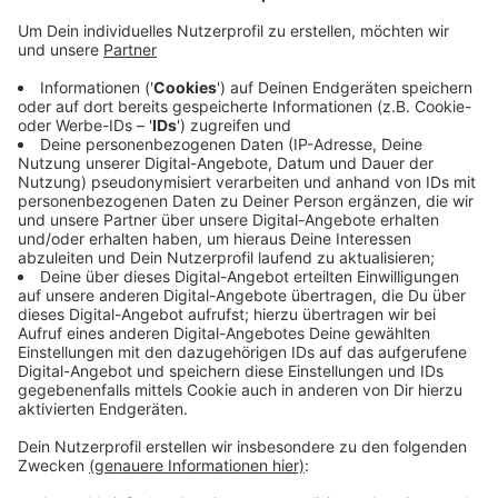
Anzeige
Seit den Fridays for Future Protesten und dem
stärkeren Bewusstsein für Umweltthemen in der
Bevölkerung, haben die Grünen an Bedeutung
gewonnen. Die Mitgliederzahlen sind innerhalb von drei
Jahren um mehr als 50 Prozent gewachsen - auf heute
rund 115 Mitglieder. Die Leverkusener CDU blickt am
Samstag schon auf die kommende Bundestagswahl im
September. In einer Videokonferenz stellen sich gleich
um 11 Uhr die vier Kandidaten und Kandidatinnen vor,
die für Leverkusen in den Bundestag einziehen wollen.
Anzeige