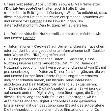
Schnallt euch an, denn Lost Frequencies nimmt euch
mit auf eine Reise in die Festival-Saison mit seiner
neuen Up-Tempo-Veröffentlichung "The Feeling",
einem, von Country und EDM (!) geprägten Track, der
den Sommer einläuten soll. Nach seinen letzten
beiden Airplayhits "Where Are You Now" und "back To
You"", erscheint mit "The Feeling" Lost Frequencies'
neueste Single. Diese ist eine Fusion aus
elektronischen und akustischen Elementen, die auf
Country-Feel trifft und sich mit einer Up-Tempo-
Produktion verbindet, bei der man im Beat mitwippen
soll. Davon könnt ihr euch hier direkt selbst
überzeugen, denn "The Feeling" ist bei uns im besten
Mix gelandet.
Anzeige