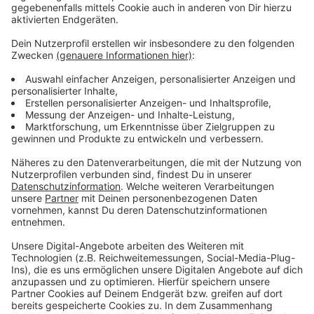
Wir benötigen Ihre
Zustimmung, um den YouTube
Video-Service zu laden!
Wir verwenden einen Service eines
Drittanbieters, um Videoinhalte
einzubetten. Dieser Service kann
Daten zu Ihren Aktivitäten
sammeln. Bitte lesen Sie die
Details durch und stimmen Sie der
Nutzung des Service zu, um dieses
Video anzusehen.
Mehr Informationen
"The Feeling" - die neue Single von EDM-DJ Lost
Frequencies.
Akzeptieren
Anzeige
powered by
Usercentrics Consent