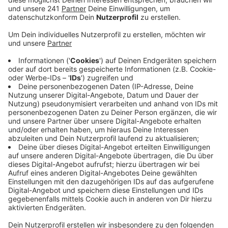
Blick, so die Malteser.
Veröffentlicht:
Montag, 28.02.2022 11:45
Anzeige
Sie haben einen Einsatz-Stab gebildet, der ist auf
Abruf für den Fall, dass die Stadt vom Land das Signal
für die Aufnahme von Flüchtlingen aus der Ukraine
bekommt. Vor allem an der polnischen Grenze
sammeln sich demnach viele Ukrainer auf der Flucht
vor russischen Soldaten. Am Donnerstag war schon
eine erste Hilfslieferung mit Feldküchen und
Verbandsmaterial in Richtung Polen gestartet. Wer
helfen möchte, kann das mit Spenden tun -
Sachspenden machen gerade keinen Sinn, sagen die
Malteser, weil die Lage so unübersichtlich ist. Besser
seien zweckgebundene Geldspenden für den